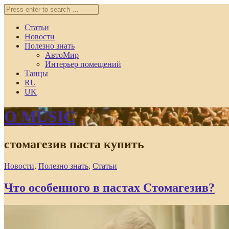
Статьи
Новости
Полезно знать
АвтоМир
Интерьер помещений
Танцы
RU
UK
O MUSIC
стомагезив паста купить
Новости
,
Полезно знать
,
Статьи
Что особенного в пастах Стомагезив?