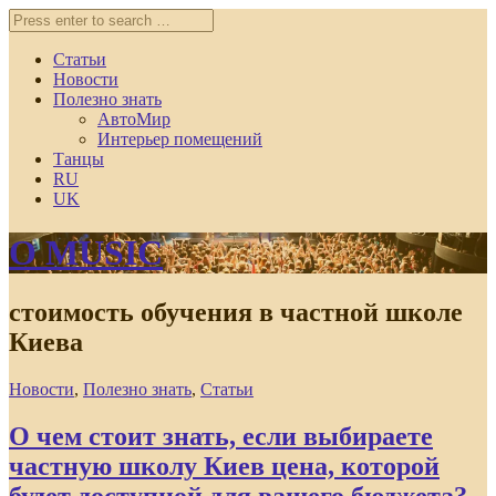
Статьи
Новости
Полезно знать
АвтоМир
Интерьер помещений
Танцы
RU
UK
O MUSIC
стоимость обучения в частной школе
Киева
Новости
,
Полезно знать
,
Статьи
О чем стоит знать, если выбираете
частную школу Киев цена, которой
будет доступной для вашего бюджета?