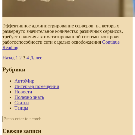
Эффективное администрирование серверов, на которых
развернуто значительное количество различных сервисов,
требует наличия автоматизированной системы контроля
работоспособности сети с целью освобождения
Continue
Reading
Пагинация
Назад
1
2
3
4
Далее
записей
Рубрики
АвтоМир
Интерьер помещений
Новости
Полезно знать
Статьи
Танцы
Свежие записи